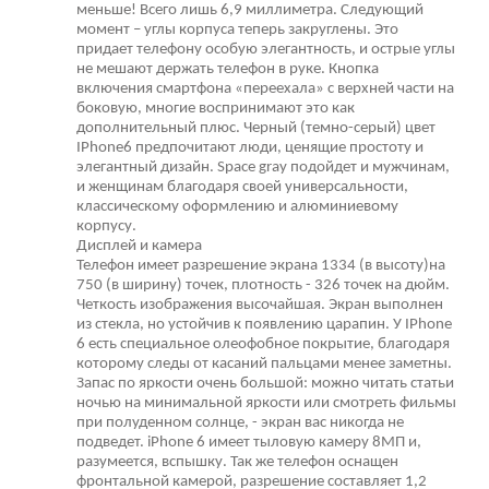
меньше! Всего лишь 6,9 миллиметра. Следующий
момент – углы корпуса теперь закруглены. Это
придает телефону особую элегантность, и острые углы
не мешают держать телефон в руке. Кнопка
включения смартфона «переехала» с верхней части на
боковую, многие воспринимают это как
дополнительный плюс. Черный (темно-серый) цвет
IPhone6 предпочитают люди, ценящие простоту и
элегантный дизайн. Space gray подойдет и мужчинам,
и женщинам благодаря своей универсальности,
классическому оформлению и алюминиевому
корпусу.
Дисплей и камера
Телефон имеет разрешение экрана 1334 (в высоту)на
750 (в ширину) точек, плотность - 326 точек на дюйм.
Четкость изображения высочайшая. Экран выполнен
из стекла, но устойчив к появлению царапин. У IPhone
6 есть специальное олеофобное покрытие, благодаря
которому следы от касаний пальцами менее заметны.
Запас по яркости очень большой: можно читать статьи
ночью на минимальной яркости или смотреть фильмы
при полуденном солнце, - экран вас никогда не
подведет. iPhone 6 имеет тыловую камеру 8МП и,
разумеется, вспышку. Так же телефон оснащен
фронтальной камерой, разрешение составляет 1,2