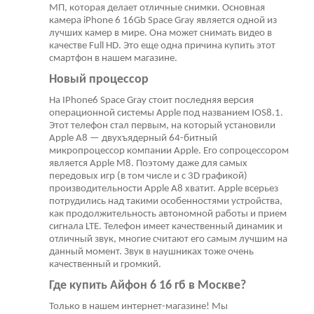
МП, которая делает отличные снимки. Основная
камера iPhone 6 16Gb Space Gray является одной из
лучших камер в мире. Она может снимать видео в
качестве Full HD. Это еще одна причина купить этот
смартфон в нашем магазине.
Новый процессор
На IPhone6 Space Gray стоит последняя версия
операционной системы Apple под названием IOS8.1.
Этот телефон стал первым, на который установили
Apple A8 — двухъядерный 64-битный
микропроцессор компании Apple. Его сопроцессором
является Apple M8. Поэтому даже для самых
передовых игр (в том числе и с 3D графикой)
производительности Apple A8 хватит. Apple всерьез
потрудились над такими особенностями устройства,
как продолжительность автономной работы и прием
сигнала LTE. Телефон имеет качественный динамик и
отличный звук, многие считают его самым лучшим на
данный момент. Звук в наушниках тоже очень
качественный и громкий.
Где купить Айфон 6 16 гб в Москве?
Только в нашем интернет-магазине! Мы