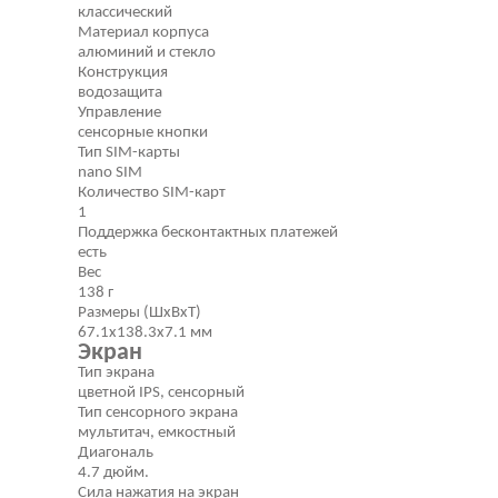
классический
Материал корпуса
алюминий и стекло
Конструкция
водозащита
Управление
сенсорные кнопки
Тип SIM-карты
nano SIM
Количество SIM-карт
1
Поддержка бесконтактных платежей
есть
Вес
138 г
Размеры (ШxВxТ)
67.1x138.3x7.1 мм
Экран
Тип экрана
цветной IPS, сенсорный
Тип сенсорного экрана
мультитач, емкостный
Диагональ
4.7 дюйм.
Сила нажатия на экран