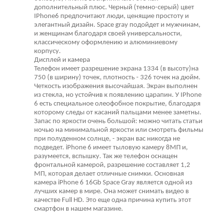
дополнительный плюс. Черный (темно-серый) цвет
IPhone6 предпочитают люди, ценящие простоту и
элегантный дизайн. Space gray подойдет и мужчинам,
и женщинам благодаря своей универсальности,
классическому оформлению и алюминиевому
корпусу.
Дисплей и камера
Телефон имеет разрешение экрана 1334 (в высоту)на
750 (в ширину) точек, плотность - 326 точек на дюйм.
Четкость изображения высочайшая. Экран выполнен
из стекла, но устойчив к появлению царапин. У IPhone
6 есть специальное олеофобное покрытие, благодаря
которому следы от касаний пальцами менее заметны.
Запас по яркости очень большой: можно читать статьи
ночью на минимальной яркости или смотреть фильмы
при полуденном солнце, - экран вас никогда не
подведет. iPhone 6 имеет тыловую камеру 8МП и,
разумеется, вспышку. Так же телефон оснащен
фронтальной камерой, разрешение составляет 1,2
МП, которая делает отличные снимки. Основная
камера iPhone 6 16Gb Space Gray является одной из
лучших камер в мире. Она может снимать видео в
качестве Full HD. Это еще одна причина купить этот
смартфон в нашем магазине.