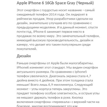
Apple iPhone 6 16Gb Space Gray (Черный)
Этот смартфон с гордостью носит название – самый
ожидаемый телефон 2014 года. Он лидирует в
рейтингах продаж. Упор разработчики сделали на
дизайн, значительно улучшив его по сравнению с
предыдущими моделями. И в данный момент, спустя
почти год, IPhone 6 занимает первое место в
продажах по всему миру. Это замечательный телефон,
имеющий высокую производительность, дизайн и
камеру, что делает его таким популярным среди
покупателей.
Дизайн
Раньше смартфоны от Apple были малогабаритны.
IPhone6 изменяет этот стандарт. Мы видим смартфон
актуального размера. По сравнению с Iphone5
телефон увеличился. Диагональ экрана стала 4,7
дюйма вместо 4 дюймов. При этом толщина стала
меньше! Всего лишь 6,9 миллиметра. Следующий
момент – углы корпуса теперь закруглены. Это
придает телефону особую элегантность, и острые углы
не мешают держать телефон в руке. Кнопка
включения смартфона «переехала» с верхней части на
боковую, многие воспринимают это как