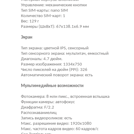
Управление: механические кнопки
Тип SIM-карты: nano SIM
Количество SIM-карт: 1
Вес: 129 г
Размеры (ШxВxТ): 67x138.1x6.9 мм
Экран
Тип экрана: цветной IPS, сенсорный
Тип сенсорного экрана: мультитач, емкостный
Диагональ: 4.7 дюйм.
Размер изображения: 1334x750
Число пикселей на дюйм (PPI): 326
Автоматический поворот экрана: есть
Мультимедийные возможности
Фотокамера: 8 млн пикс., встроенная вспышка
Функции камеры: автофокус
Диафрагма: F/2.2
Распознаваниелиц
Запись видеороликов: есть
Макс. разрешение видео: 1920x1080
Макс. частота кадров видео: 60 кадров/с