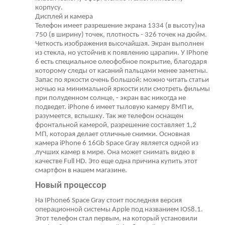
корпусу.
Дисплей и камера
Телефон имеет разрешение экрана 1334 (в высоту)на
750 (в ширину) точек, плотность - 326 точек на дюйм.
Четкость изображения высочайшая. Экран выполнен
из стекла, но устойчив к появлению царапин. У IPhone
6 есть специальное олеофобное покрытие, благодаря
которому следы от касаний пальцами менее заметны.
Запас по яркости очень большой: можно читать статьи
ночью на минимальной яркости или смотреть фильмы
при полуденном солнце, - экран вас никогда не
подведет. iPhone 6 имеет тыловую камеру 8МП и,
разумеется, вспышку. Так же телефон оснащен
фронтальной камерой, разрешение составляет 1,2
МП, которая делает отличные снимки. Основная
камера iPhone 6 16Gb Space Gray является одной из
лучших камер в мире. Она может снимать видео в
качестве Full HD. Это еще одна причина купить этот
смартфон в нашем магазине.
Новый процессор
На IPhone6 Space Gray стоит последняя версия
операционной системы Apple под названием IOS8.1.
Этот телефон стал первым, на который установили