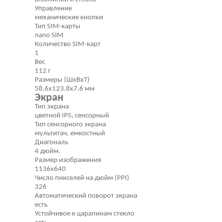
Управление
механические кнопки
Тип SIM-карты
nano SIM
Количество SIM-карт
1
Вес
112 г
Размеры (ШxВxТ)
58.6x123.8x7.6 мм
Экран
Тип экрана
цветной IPS, сенсорный
Тип сенсорного экрана
мультитач, емкостный
Диагональ
4 дюйм.
Размер изображения
1136x640
Число пикселей на дюйм (PPI)
326
Автоматический поворот экрана
есть
Устойчивое к царапинам стекло