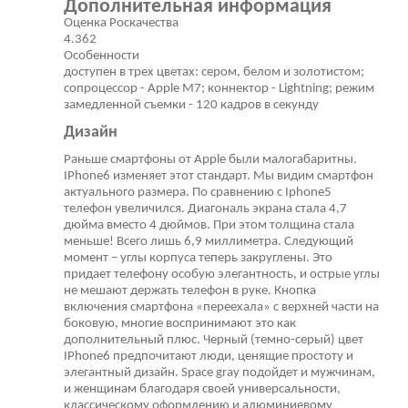
Дополнительная информация
Оценка Роскачества
4.362
Особенности
доступен в трех цветах: сером, белом и золотистом;
сопроцессор - Apple M7; коннектор - Lightning; режим
замедленной съемки - 120 кадров в секунду
Дизайн
Раньше смартфоны от Apple были малогабаритны.
IPhone6 изменяет этот стандарт. Мы видим смартфон
актуального размера. По сравнению с Iphone5
телефон увеличился. Диагональ экрана стала 4,7
дюйма вместо 4 дюймов. При этом толщина стала
меньше! Всего лишь 6,9 миллиметра. Следующий
момент – углы корпуса теперь закруглены. Это
придает телефону особую элегантность, и острые углы
не мешают держать телефон в руке. Кнопка
включения смартфона «переехала» с верхней части на
боковую, многие воспринимают это как
дополнительный плюс. Черный (темно-серый) цвет
IPhone6 предпочитают люди, ценящие простоту и
элегантный дизайн. Space gray подойдет и мужчинам,
и женщинам благодаря своей универсальности,
классическому оформлению и алюминиевому