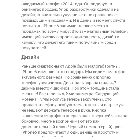
ожидаемый телефон 2014 года. Он лидирует в
рейтингах продаж. Упор разработчики сделали на
дизайн, значительно улучшив его по сравнению с
предыдущими моделями. И в данный момент, спустя
почти год, IPhone 6 занимает первое место в
продажах по всему миру. Это замечательный телефон,
имеющий высокую производительность, дизайн и
камеру, что делает его таким популярным среди
покупателей.
Дизайн
Раньше смартфоны от Apple были малогабаритны.
IPhone6 изменяет этот стандарт. Мы видим смартфон
актуального размера. По сравнению с Iphone5
телефон увеличился. Диагональ экрана стала 4,7
дюйма вместо 4 дюймов. При этом толщина стала
меньше! Всего лишь 6,9 миллиметра. Следующий
момент – углы корпуса теперь закруглены. Это
придает телефону особую элегантность, и острые углы
не мешают держать телефон в руке. Кнопка
включения смартфона «переехала» с верхней части на
боковую, многие воспринимают это как
дополнительный плюс. Черный (темно-серый) цвет
IPhone6 предпочитают люди, ценящие простоту и