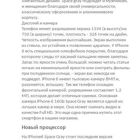
элегантный дизайн. Space gray подойдет и мужчинам,
и женщинам благодаря своей универсальности,
классическому оформлению и алюминиевому
корпусу.
Дисплей и камера
Телефон имеет разрешение экрана 1334 (в высоту)на
750 (в ширину) точек, плотность - 326 точек на дюйм.
Четкость изображения высочайшая. Экран выполнен
из стекла, но устойчив к появлению царапин. У IPhone
6 есть специальное олеофобное покрытие, благодаря
которому следы от касаний пальцами менее заметны.
Запас по яркости очень большой: можно читать статьи
ночью на минимальной яркости или смотреть фильмы
при полуденном солнце, - экран вас никогда не
подведет. iPhone 6 имеет тыловую камеру 8МП и,
разумеется, вспышку. Так же телефон оснащен
фронтальной камерой, разрешение составляет 1,2
МП, которая делает отличные снимки. Основная
камера iPhone 6 16Gb Space Gray является одной из
лучших камер в мире. Она может снимать видео в
качестве Full HD. Это еще одна причина купить этот
смартфон в нашем магазине.
Новый процессор
На IPhone6 Space Gray стоит последняя версия