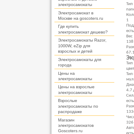
Тип
электросамокаты
nan
Электросамокат в
Кол
Москве на goscoters.ru
1
Под
Где купить
есть
электросамокат дешево?
Вес
Электросамокаты Razor,
138 
1000W, eZip для
Раз
взрослых и детей
67.
Эк
Электросамокаты для
Тип
города
цве
Цены на
Тип
электросамокаты
мул
Диа
Цены на взрослые
4.7
электросамокаты
Сил
Взрослые
есть
электросамокаты по
Раз
распродаже
133
Чис
Магазин
326
электросамокатов
Авт
Goscoters.ru
есть