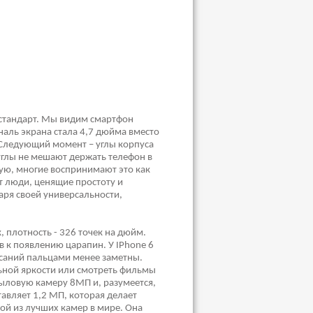
 стандарт. Мы видим смартфон
наль экрана стала 4,7 дюйма вместо
 Следующий момент – углы корпуса
 углы не мешают держать телефон в
вую, многие воспринимают это как
 люди, ценящие простоту и
аря своей универсальности,
, плотность - 326 точек на дюйм.
в к появлению царапин. У IPhone 6
асаний пальцами менее заметны.
ьной яркости или смотреть фильмы
 тыловую камеру 8МП и, разумеется,
авляет 1,2 МП, которая делает
ной из лучших камер в мире. Она