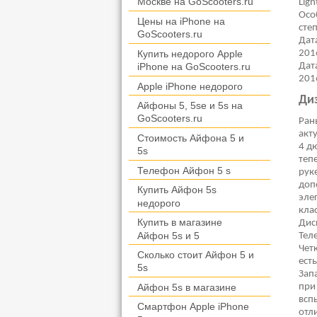
Москвe на GoScooters.ru
Lig
Осо
Цены на iPhone на
сте
GoScooters.ru
Дат
201
Купить недорого Apple
Дат
iPhone на GoScooters.ru
201
Apple iPhone недорого
Ди
Айфоны 5, 5se и 5s на
GoScooters.ru
Ран
акт
Стоимость Айфона 5 и
4 д
5s
теп
Телефон Айфон 5 s
рук
доп
Купить Айфон 5s
эле
недорого
кла
Купить в магазине
Дис
Айфон 5s и 5
Тел
Чет
Сколько стоит Айфон 5 и
ест
5s
Зап
при
Айфон 5s в магазине
всп
Смартфон Apple iPhone
отл