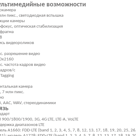
льтимедийные возможности
окамера
млн пикс., светодиодная вспышка
кции камеры
офокус, оптическая стабилизация
фрагма
.8
ись видеороликов
с. разрешение видео
0x2160
с. частота кадров видео
кадров/с
 Tagging
нтальная камера
, 7 млн пикс.
ио
, AAC, WAV, стереодинамики
язь
ндарт
 900/1800/1900, 3G, 4G LTE, LTE-A, VoLTE
держка диапазонов LTE
ль A1660: FDD-LTE (band 1, 2, 3, 4, 5, 7, 8, 12, 13, 17, 18, 19, 20, 25, 26
41); модель A1778: FDD-LTE (band 1, 2, 3, 4, 5, 7, 8, 12, 13, 17, 18, 19, 2