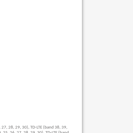
, 27, 28, 29, 30), TD-LTE (band 38, 39,
0, 25, 26, 27, 28, 29, 30), TD-LTE (band