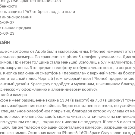
htning/USB, адаптер питания USB
бенности
пень защиты IP67 от брызг, воды и пыли
а анонсирования
6-09-07
а начала продаж
6-09-23
зайн
ьше смартфоны от Apple были малогабаритны. IPhone6 изменяет этот
уального размера. По сравнению с Iphone5 телефон увеличился. Диаго
юймов. При этом толщина стала меньше! Всего лишь 6,9 миллиметра.
ерь закруглены. Это придает телефону особую элегантность, и острые
е. Кнопка включения смартфона «переехала» с верхней части на боко
олнительный плюс. Черный (темно-серый) цвет IPhone6 предпочитают
гантный дизайн. Space gray подойдет и мужчинам, и женщинам благод
ссическому оформлению и алюминиевому корпусу.
плей и камера
ефон имеет разрешение экрана 1334 (в высоту)на 750 (в ширину) точек
кость изображения высочайшая. Экран выполнен из стекла, но устойчи
ь специальное олеофобное покрытие, благодаря которому следы от к
ас по яркости очень большой: можно читать статьи ночью на минимал
 полуденном солнце, - экран вас никогда не подведет. iPhone 6 имеет
ышку. Так же телефон оснащен фронтальной камерой, разрешение сост
ичные снимки. Основная камера iPhone 6 16Gb Space Gray является од