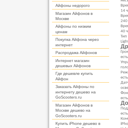
нес
Айфоны недорого
Вре
14 ч
Магазин Айфонов в
Вре
Москве
240
Вре
Айфоны по низким
40 ч
ценам
Тип
Покупка Айфона через
Ligh
интернет
Др
Гро
Распродажа Айфонов
есть
Интернет магазин
Упр
дешевых Айфонов
гол
Реж
Где дешевле купить
есть
Айфон
Дат
Заказать Айфоны по
осв
интернету дешево на
Фон
GoScooters.ru
есть
До
Магазин Айфонов в
Под
Москве дешево на
есть
GoScooters.ru
Ком
Купить iPhone дешево в
iPho