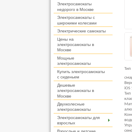
Электросамокаты
недорого в Москве
Электросамокаты с
широкими колесами
Электрические самокаты
Цены на
электросамокаты в
Москве
Мощные
электросамокаты
Тип
Купить электросамокаты
с сиденьем
сма
Вер
Дешевые
iOS 
электросамокаты в
Тип
Москве
кла
Двухколесные
Мат
алю
электросамокаты
Кон
Электросамокаты для
вод
взрослых
Упр
сен
Взрослые и детские