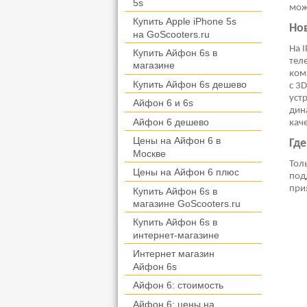
5s
мож
Купить Apple iPhone 5s
Но
на GoScooters.ru
На 
Купить Айфон 6s в
тел
магазине
ком
Купить Айфон 6s дешево
с 3
уст
Айфон 6 и 6s
дин
Айфон 6 дешево
кач
Цены на Айфон 6 в
Где
Москве
Тол
Цены на Айфон 6 плюс
под
при
Купить Айфон 6s в
магазине GoScooters.ru
Купить Айфон 6s в
интернет-магазине
Интернет магазин
Айфон 6s
Айфон 6: стоимость
Айфон 6: цены на