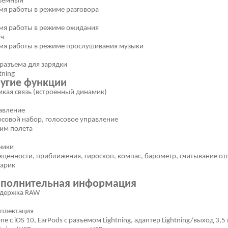
ъемный
мя работы в режиме разговора
мя работы в режиме ожидания
 ч
мя работы в режиме прослушивания музыки
 разъема для зарядки
tning
угие функции
мкая связь (встроенный динамик)
авление
осовой набор, голосовое управление
им полета
чики
ещенности, приближения, гироскоп, компас, барометр, считывание от
арик
полнительная информация
держка RAW
плектация
ne с iOS 10, EarPods с разъёмом Lightning, адаптер Lightning/выход 3