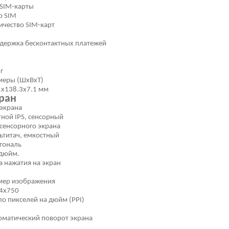
 SIM-карты
o SIM
ичество SIM-карт
держка бесконтактных платежей
г
меры (ШxВxТ)
1x138.3x7.1 мм
ран
 экрана
тной IPS, сенсорный
 сенсорного экрана
ьтитач, емкостный
гональ
 дюйм.
а нажатия на экран
мер изображения
4x750
ло пикселей на дюйм (PPI)
оматический поворот экрана