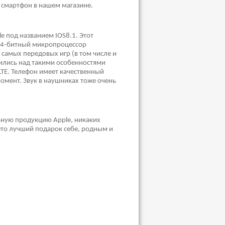
т смартфон в нашем магазине.
e под названием IOS8.1. Этот
 64-битный микропроцессор
 самых передовых игр (в том числе и
удились над такими особенностями
LTE. Телефон имеет качественный
омент. Звук в наушниках тоже очень
ьную продукцию Apple, никаких
 Это лучший подарок себе, родным и