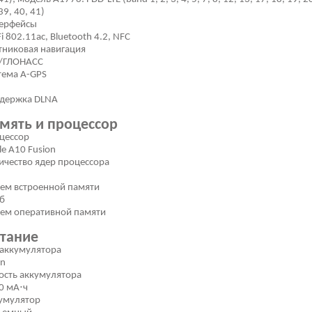
39, 40, 41)
ерфейсы
i 802.11ac, Bluetooth 4.2, NFC
тниковая навигация
/ГЛОНАСС
тема A-GPS
держка DLNA
мять и процессор
цессор
le A10 Fusion
ичество ядер процессора
ем встроенной памяти
Гб
ем оперативной памяти
тание
 аккумулятора
on
ость аккумулятора
0 мА⋅ч
умулятор