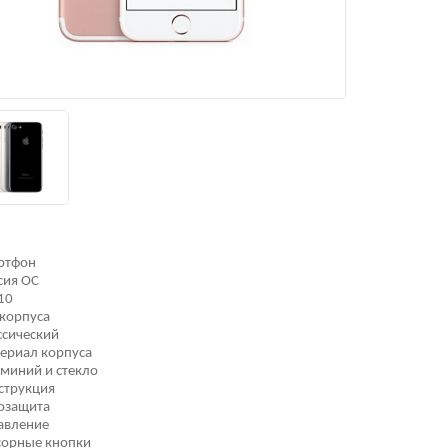
ртфон
сия ОС
10
 корпуса
ссический
ериал корпуса
миний и стекло
струкция
озащита
авление
сорные кнопки