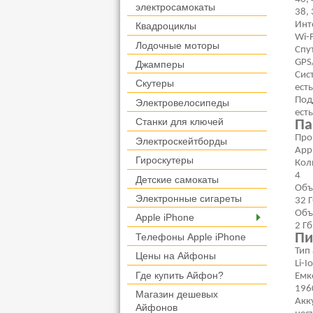
электросамокаты
38, 
Инт
Квадроциклы
Wi-F
Лодочные моторы
Спу
GPS
Джамперы
Cис
Скутеры
есть
Под
Электровелосипеды
есть
Станки для ключей
Па
Про
Электроскейтборды
App
Гироскутеры
Кол
4
Детские самокаты
Объ
Электронные сигареты
32 
Объ
Apple iPhone
2 Гб
Пи
Телефоны Apple iPhone
Тип
Цены на Айфоны
Li-I
Где купить Айфон?
Емк
196
Магазин дешевых
Акк
Айфонов