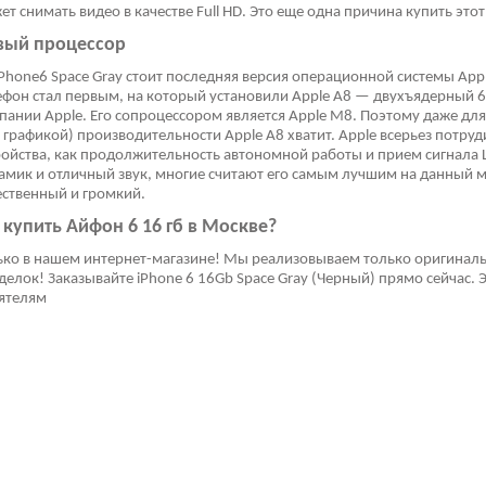
ет снимать видео в качестве Full HD. Это еще одна причина купить это
вый процессор
IPhone6 Space Gray стоит последняя версия операционной системы Appl
ефон стал первым, на который установили Apple A8 — двухъядерный
пании Apple. Его сопроцессором является Apple M8. Поэтому даже для
D графикой) производительности Apple A8 хватит. Apple всерьез потр
ройства, как продолжительность автономной работы и прием сигнала 
амик и отличный звук, многие считают его самым лучшим на данный м
ественный и громкий.
 купить Айфон 6 16 гб в Москве?
ько в нашем интернет-магазине! Мы реализовываем только оригинал
делок! Заказывайте iPhone 6 16Gb Space Gray (Черный) прямо сейчас.
ятелям