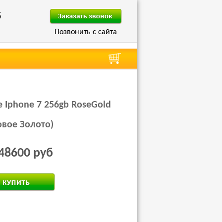
5
Позвонить с сайта
e Iphone 7 256gb RoseGold
овое Золото)
48600 руб
 за 1 клик