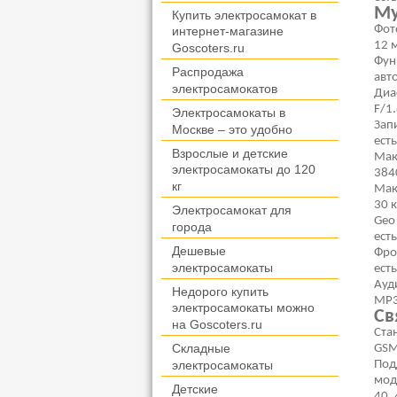
Му
Купить электросамокат в
Фот
интернет-магазине
12 
Goscoters.ru
Фун
Распродажа
авт
электросамокатов
Диа
F/1
Электросамокаты в
Зап
Москве – это удобно
есть
Взрослые и детские
Мак
электросамокаты до 120
384
кг
Мак
30 
Электросамокат для
Geo
города
есть
Дешевые
Фро
электросамокаты
есть
Ауд
Недорого купить
MP3
электросамокаты можно
Св
на Goscoters.ru
Ста
GSM
Складные
Под
электросамокаты
моде
Детские
40, 