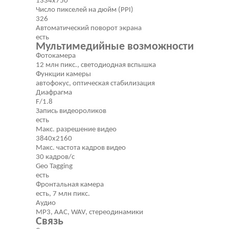
1334x750
Число пикселей на дюйм (PPI)
326
Автоматический поворот экрана
есть
Мультимедийные возможности
Фотокамера
12 млн пикс., светодиодная вспышка
Функции камеры
автофокус, оптическая стабилизация
Диафрагма
F/1.8
Запись видеороликов
есть
Макс. разрешение видео
3840x2160
Макс. частота кадров видео
30 кадров/с
Geo Tagging
есть
Фронтальная камера
есть, 7 млн пикс.
Аудио
MP3, AAC, WAV, стереодинамики
Связь