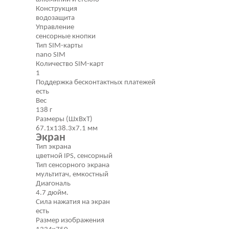
Конструкция
водозащита
Управление
сенсорные кнопки
Тип SIM-карты
nano SIM
Количество SIM-карт
1
Поддержка бесконтактных платежей
есть
Вес
138 г
Размеры (ШxВxТ)
67.1x138.3x7.1 мм
Экран
Тип экрана
цветной IPS, сенсорный
Тип сенсорного экрана
мультитач, емкостный
Диагональ
4.7 дюйм.
Сила нажатия на экран
есть
Размер изображения