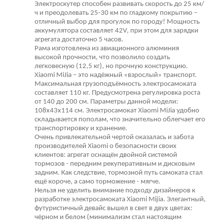
Электроскутер способен развивать скорость до 25 км/
ч и преодолевать 25-30 км по гладкому покрытию –
отличный выбор для прогулок по городу! Мощность
аккумулятора составляет 42V, при этом для зарядки
агрегата достаточно 5 часов.
Рама изготовлена из авиационного алюминия
высокой прочности, что позволило создать
легковесную (12,5 кг), но прочную конструкцию.
Xiaomi MiJia – это надёжный «взрослый» транспорт.
Максимальная грузоподъёмность электросамоката
составляет 110 кг. Предусмотрена регулировка роста
от 140 до 200 см. Параметры данной модели:
108х43х114 см. Электросамокат Xiaomi MiJia удобно
складывается пополам, что значительно облегчает его
транспортировку и хранение.
Очень привлекательной чертой оказалась и забота
производителей Xiaomi о безопасности своих
клиентов: агрегат оснащён двойной системой
тормозов - передним рекуперативным и дисковым
задним. Как следствие, тормозной путь самоката стал
ещё короче, а само торможение - мягче.
Нельзя не уделить внимание подходу дизайнеров к
разработке электросамоката Xiaomi Mijia. Элегантный,
футуристичный девайс вышел в свет в двух цветах:
чёрном и белом (минимализм стал настоящим