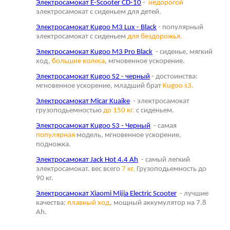
Электросамокат E-Scooter CD-10
-
недорогой
электросамокат с сиденьем для детей.
Электросамокат Kugoo M3 Lux - Black
- популярный
электросамокат с сиденьем
для бездорожья.
Электросамокат Kugoo M3 Pro Black
- сиденье, мягкий
ход,
большие колеса
, мгновенное ускорение.
Электросамокат Kugoo S2 - черный
- достоинства:
мгновенное ускорение, младший брат
Kugoo s3.
Электросамокат Micar Kuaike
- электросамокат
грузоподьемностью
до 150 кг.
с сиденьем.
Электросамокат Kugoo S3 - Черный
- самая
популярная
модель, мгновенное ускорение,
подножка.
Электросамокат Jack Hot 4.4 Ah
- самый легкий
электросамокат. вес всего
7 кг.
Грузоподьемность до
90 кг.
Электросамокат Xiaomi Mijia Electric Scooter
- лучшие
качества:
плавный ход
, мощный аккумулятор на 7.8
Ah.