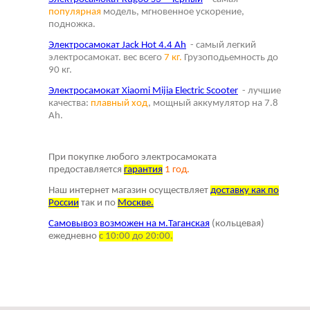
популярная
модель, мгновенное ускорение,
подножка.
Электросамокат Jack Hot 4.4 Ah
- самый легкий
электросамокат. вес всего
7 кг.
Грузоподьемность до
90 кг.
Электросамокат Xiaomi Mijia Electric Scooter
- лучшие
качества:
плавный ход
, мощный аккумулятор на 7.8
Ah.
При покупке любого электросамоката
предоставляется
г
арантия
1 год.
Наш интернет магазин осуществляет
доставку как по
России
так и по
Москве.
Самовывоз возможен на м.Таганская
(кольцевая)
ежедневно
с 10:00 до 20:00.