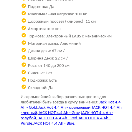
Подсветка: Да
Максимальная нагрузка: 100 кг
Дорожный просвет (клиренс): 11 см
Амортизатор: нет
Тормоза: Электронный EABS с механическим
Материал рамы: Алюминий
Длина деки: 67 см /
Ширина деки: 22 см /
Рост: от 140 до 200 см
Сиденье: Нет
Подножка: Есть
Складной: Да
И огромнейший выбор различных цветов для
любителей быть всегда в кругу внимания:
Jack Hot 4.4
Ah - Gold
,
Jack Hot 4.4 Ah - оранжевый
,
JACK HOT 4.4 Ah
- черный
,
JACK HOT 4.4 Ah - Gray
,
JACK HOT 4.4 Ah -
голубой
,
JACK HOT 4.4 Ah - Red
,
JACK HOT 4.4 Ah -
Purple
,
JACK HOT 4.4 Ah - Blue.