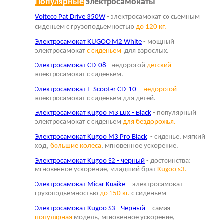
Популярные
электросамокаты
Volteco Pat Drive 350W
- электросамокат со сьемным
сиденьем с грузоподьемностью
до 120 кг.
Электросамокат KUGOO M2 White
- мощный
электросамокат
с сиденьем
для взрослых.
Электросамокат CD-08
- недорогой
детский
электросамокат с сиденьем.
Электросамокат E-Scooter CD-10
-
недорогой
электросамокат с сиденьем для детей.
Электросамокат Kugoo M3 Lux - Black
- популярный
электросамокат с сиденьем
для бездорожья.
Электросамокат Kugoo M3 Pro Black
- сиденье, мягкий
ход,
большие колеса
, мгновенное ускорение.
Электросамокат Kugoo S2 - черный
- достоинства:
мгновенное ускорение, младший брат
Kugoo s3.
Электросамокат Micar Kuaike
- электросамокат
грузоподьемностью
до 150 кг.
с сиденьем.
Электросамокат Kugoo S3 - Черный
- самая
популярная
модель, мгновенное ускорение,