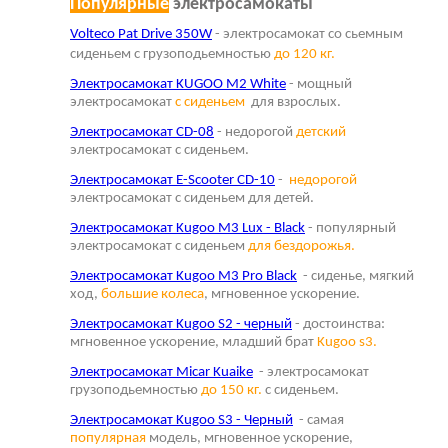
Популярные
электросамокаты
Volteco Pat Drive 350W
- электросамокат со сьемным
сиденьем с грузоподьемностью
до 120 кг.
Электросамокат KUGOO M2 White
- мощный
электросамокат
с сиденьем
для взрослых.
Электросамокат CD-08
- недорогой
детский
электросамокат с сиденьем.
Электросамокат E-Scooter CD-10
-
недорогой
электросамокат с сиденьем для детей.
Электросамокат Kugoo M3 Lux - Black
- популярный
электросамокат с сиденьем
для бездорожья.
Электросамокат Kugoo M3 Pro Black
- сиденье, мягкий
ход,
большие колеса
, мгновенное ускорение.
Электросамокат Kugoo S2 - черный
- достоинства:
мгновенное ускорение, младший брат
Kugoo s3.
Электросамокат Micar Kuaike
- электросамокат
грузоподьемностью
до 150 кг.
с сиденьем.
Электросамокат Kugoo S3 - Черный
- самая
популярная
модель, мгновенное ускорение,