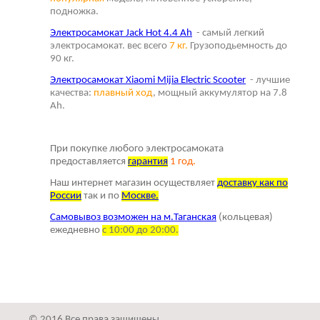
подножка.
Электросамокат Jack Hot 4.4 Ah
- самый легкий
электросамокат. вес всего
7 кг.
Грузоподьемность до
90 кг.
Электросамокат Xiaomi Mijia Electric Scooter
- лучшие
качества:
плавный ход
, мощный аккумулятор на 7.8
Ah.
При покупке любого электросамоката
предоставляется
г
арантия
1 год.
Наш интернет магазин осуществляет
доставку как по
России
так и по
Москве.
Самовывоз возможен на м.Таганская
(кольцевая)
ежедневно
с 10:00 до 20:00.
© 2016 Все права защищены