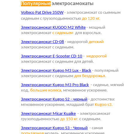
Популярные
электросамокаты
Volteco Pat Drive 350W
- электросамокат со сьемным
сиденьем с грузоподьемностью
до 120 кг.
Электросамокат KUGOO M2 White
- мощный
электросамокат
с сиденьем
для взрослых.
Электросамокат CD-08
- недорогой
детский
электросамокат с сиденьем.
Электросамокат E-Scooter CD-10
-
недорогой
электросамокат с сиденьем для детей.
Электросамокат Kugoo M3 Lux - Black
- популярный
электросамокат с сиденьем
для бездорожья.
Электросамокат Kugoo M3 Pro Black
- сиденье, мягкий
ход,
большие колеса
, мгновенное ускорение.
Электросамокат Kugoo S2 - черный
- достоинства:
мгновенное ускорение, младший брат
Kugoo s3.
Электросамокат Micar Kuaike
- электросамокат
грузоподьемностью
до 150 кг.
с сиденьем.
Электросамокат Kugoo S3 - Черный
- самая
популярная
модель, мгновенное ускорение,