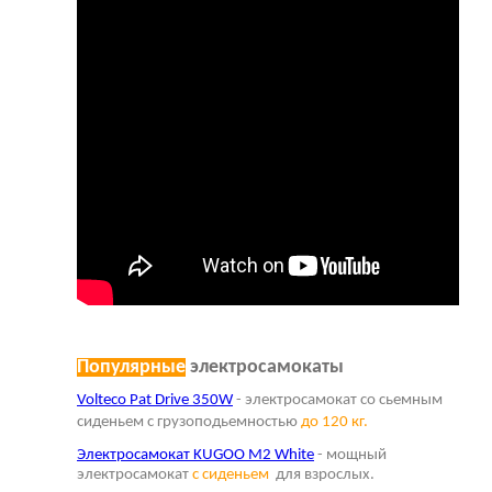
Популярные
электросамокаты
Volteco Pat Drive 350W
- электросамокат со сьемным
сиденьем с грузоподьемностью
до 120 кг.
Электросамокат KUGOO M2 White
- мощный
электросамокат
с сиденьем
для взрослых.