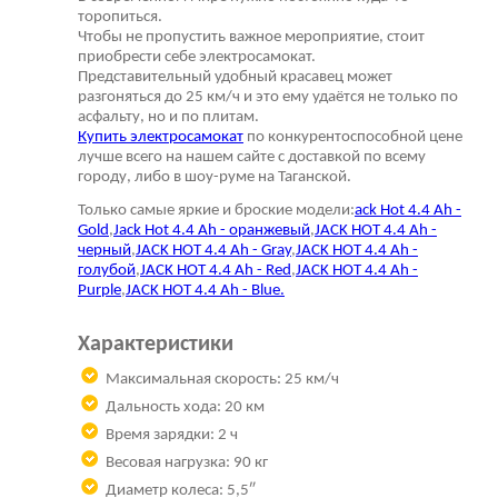
торопиться.
Чтобы не пропустить важное мероприятие, стоит
приобрести себе электросамокат.
Представительный удобный красавец может
разгоняться до 25 км/ч и это ему удаётся не только по
асфальту, но и по плитам.
Купить электросамокат
по конкурентоспособной цене
лучше всего на нашем сайте с доставкой по всему
городу, либо в шоу-руме на Таганской.
Только самые яркие и броские модели:
ack Hot 4.4 Ah -
Gold
,
Jack Hot 4.4 Ah - оранжевый
,
JACK HOT 4.4 Ah -
черный
,
JACK HOT 4.4 Ah - Gray
,
JACK HOT 4.4 Ah -
голубой
,
JACK HOT 4.4 Ah - Red
,
JACK HOT 4.4 Ah -
Purple
,
JACK HOT 4.4 Ah - Blue.
Характеристики​
Максимальная скорость: 25 км/ч
Дальность хода: 20 км
Время зарядки: 2 ч
Весовая нагрузка: 90 кг
Диаметр колеса: 5,5″