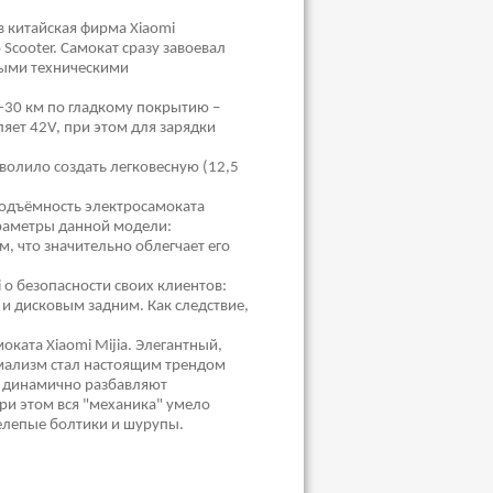
 китайская фирма Xiaomi
 Scooter. Самокат сразу завоевал
ными техническими
5-30 км по гладкому покрытию –
яет 42V, при этом для зарядки
волило создать легковесную (12,5
подъёмность электросамоката
Параметры данной модели:
, что значительно облегчает его
 о безопасности своих клиентов:
и дисковым задним. Как следствие,
ката Xiaomi Mijia. Элегантный,
имализм стал настоящим трендом
у динамично разбавляют
ри этом вся "механика" умело
нелепые болтики и шурупы.