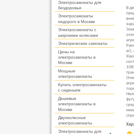
Электросамокаты для
бездорожья
В д
пре
Электросамокаты
вни
недорого в Москве
хар
Эле
Электросамокаты с
отл
широкими колесами
агре
Электрические самокаты
Рам
кг)
Цены на
Xia
электросамокаты в
сос
Москве
108
Мощные
тра
электросамокаты
Оче
агр
Купить электросамокаты
тор
с сиденьем
Нел
Дешевые
фут
электросамокаты в
сре
Москве
мин
спр
Двухколесные
электросамокаты
Хар
Электросамокаты для