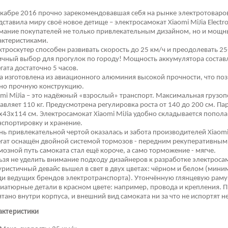
екабре 2016 прочно зарекомендовавшая себя на рынке электротоваров
дставила миру своё новое детище – электросамокат Xiaomi MiJia Electro
мание покупателей не только привлекательным дизайном, но и мощ
актеристиками.
ктроскутер способен развивать скорость до 25 км/ч и преодолевать 2
ичный выбор для прогулок по городу! Мощность аккумулятора составл
гата достаточно 5 часов.
а изготовлена из авиационного алюминия высокой прочности, что поз
, но прочную конструкцию.
omi MiJia – это надёжный «взрослый» транспорт. Максимальная грузо
тавляет 110 кг. Предусмотрена регулировка роста от 140 до 200 см. 
х43х114 см. Электросамокат Xiaomi MiJia удобно складывается пополам
нспортировку и хранение.
нь привлекательной чертой оказалась и забота производителей Xiaomi
егат оснащён двойной системой тормозов - передним рекуперативным 
мозной путь самоката стал ещё короче, а само торможение - мягче.
ьзя не уделить внимание подходу дизайнеров к разработке электросамо
уристичный девайс вышел в свет в двух цветах: чёрном и белом (мин
ди ведущих брендов электротранспорта). Утончённую глянцевую рам
иатюрные детали в красном цвете: например, провода и крепления. П
ятано внутри корпуса, и внешний вид самоката ни за что не испортят 
актеристики